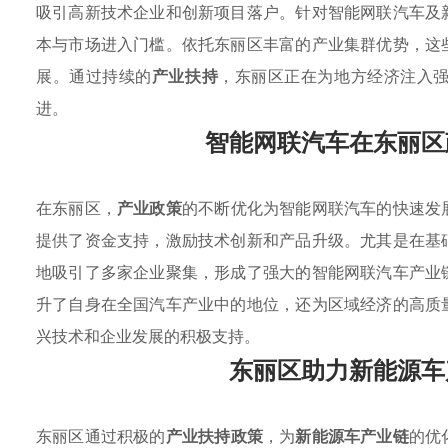
吸引高新技术企业和创新项目落户。针对智能网联汽车及
本与市场进入门槛。依托东丽区丰富的产业集群优势，这
展。通过持续的
产业扶持
，东丽区正在为地方经济注入
进。
智能网联汽车在东丽区
在东丽区，
产业政策
的不断优化为智能网联汽车的快速发
提供了资金支持，激励技术创新和产品升级。尤其是在基
地吸引了多家企业聚集，形成了强大的智能网联汽车产业
升了自身在全国汽车产业中的地位，还为区域经济的高质
兴技术和企业发展的积极支持。
东丽区助力新能源车
东丽区通过积极的
产业扶持政策
，为
新能源车产业链
的优