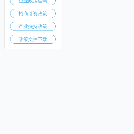
企业政策咨询
招商引资政策
产业扶持政策
政策文件下载