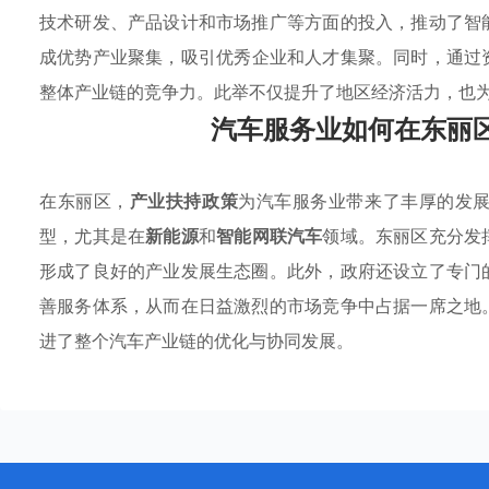
技术研发、产品设计和市场推广等方面的投入，推动了智
成
优势产业聚集
，吸引优秀企业和人才集聚。同时，通过
整体产业链的竞争力。此举不仅提升了地区经济活力，也
汽车服务业如何在东丽
在东丽区，
产业扶持政策
为汽车服务业带来了丰厚的发
型，尤其是在
新能源
和
智能网联汽车
领域。东丽区充分发
形成了良好的产业发展生态圈。此外，政府还设立了专门
善服务体系，从而在日益激烈的市场竞争中占据一席之地
进了整个汽车产业链的优化与协同发展。