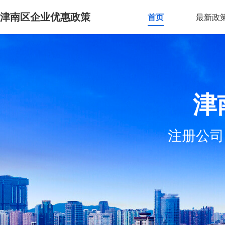
津南区企业优惠政策
首页
最新政
津
注册公司