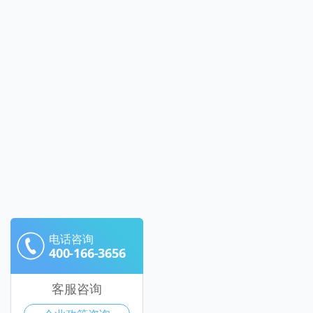
电话咨询
400-166-3656
客服咨询